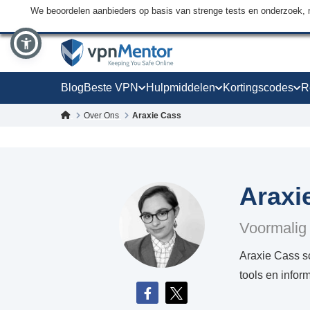
We beoordelen aanbieders op basis van strenge tests en onderzoek, 
Blog
Beste VPN
Hulpmiddelen
Kortingscodes
R
Over Ons
Araxie Cass
Araxi
Voormalig 
Araxie Cass s
tools en infor