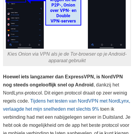
Kies Onion via VPN als je de Tor-browser op je Android-
apparaat gebruikt
Hoewel iets langzamer dan ExpressVPN, is NordVPN
nog steeds ongelooflijk snel op Android
, dankzij het
NordLynx-protocol. Dit eigen protocol draait op zeer weinig
regels code.
Tijdens het testen van NordVPN met NordLynx,
verlaagde het mijn snelheden met slechts 9%
toen ik
verbinding had met een nabijgelegen server in Duitsland. Je
hebt ook de mogelijkheid om de app het beste protocol voor
je mobiele verbinding te laten aanbevelen, of je kunt kiezen