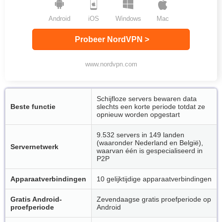
Android
iOS
Windows
Mac
Probeer NordVPN >
www.nordvpn.com
Schijfloze servers bewaren data
Beste functie
slechts een korte periode totdat ze
opnieuw worden opgestart
9.532 servers in 149 landen
(waaronder Nederland en België),
Servernetwerk
waarvan één is gespecialiseerd in
P2P
Apparaatverbindingen
10 gelijktijdige apparaatverbindingen
Gratis Android-
Zevendaagse gratis proefperiode op
proefperiode
Android