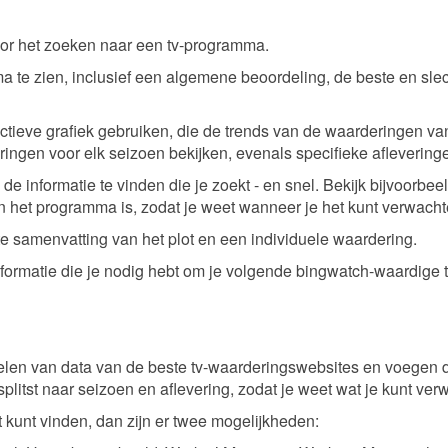
or het zoeken naar een tv-programma.
ma te zien, inclusief een algemene beoordeling, de beste en slec
ctieve grafiek gebruiken, die de trends van de waarderingen va
eringen voor elk seizoen bekijken, evenals specifieke aflevering
 de informatie te vinden die je zoekt - en snel. Bekijk bijvoorbe
an het programma is, zodat je weet wanneer je het kunt verwacht
rte samenvatting van het plot en een individuele waardering.
informatie die je nodig hebt om je volgende bingwatch-waardige 
len van data van de beste tv-waarderingswebsites en voegen d
esplitst naar seizoen en aflevering, zodat je weet wat je kunt ver
t kunt vinden, dan zijn er twee mogelijkheden: