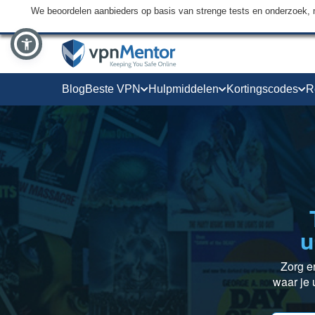
We beoordelen aanbieders op basis van strenge tests en onderzoek, 
Blog
Beste VPN
Hulpmiddelen
Kortingscodes
R
u
Zorg e
waar je u