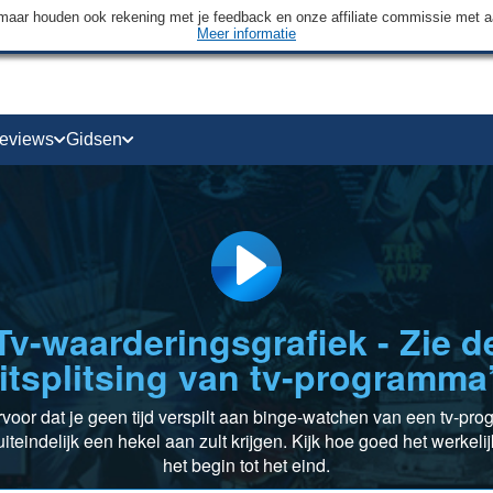
maar houden ook rekening met je feedback en onze affiliate commissie met 
Meer informatie
eviews
Gidsen
Tv-waarderingsgrafiek - Zie d
itsplitsing van tv-programma
rvoor dat je geen tijd verspilt aan binge-watchen van een tv-pr
iteindelijk een hekel aan zult krijgen. Kijk hoe goed het werkelij
het begin tot het eind.