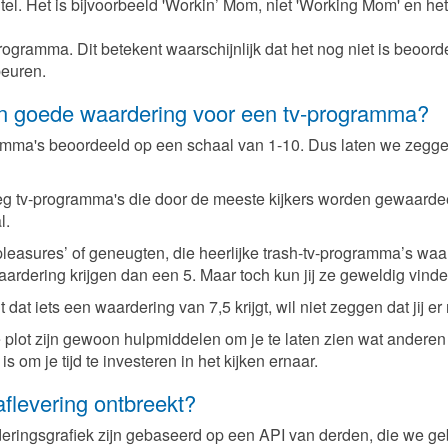
tel. Het is bijvoorbeeld 'Workin’ Mom, niet 'Working Mom' en het 
rogramma. Dit betekent waarschijnlijk dat het nog niet is beoorde
beuren.
n goede waardering voor een tv-programma?
mma's beoordeeld op een schaal van 1-10. Dus laten we zeggen 
noeg tv-programma's die door de meeste kijkers worden gewaardee
l.
pleasures’ of geneugten, die heerlijke trash-tv-programma’s wa
aardering krijgen dan een 5. Maar toch kun jij ze geweldig vinde
dat iets een waardering van 7,5 krijgt, wil niet zeggen dat jij er
plot zijn gewoon hulpmiddelen om je te laten zien wat andere
 om je tijd te investeren in het kijken ernaar.
aflevering ontbreekt?
rderingsgrafiek zijn gebaseerd op een API van derden, die we g