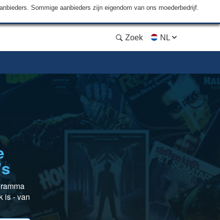
aanbieders. Sommige aanbieders zijn eigendom van ons moederbedrijf.
Zoek
NL
e
’s
ogramma
k is - van