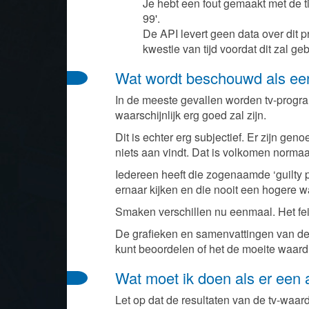
Je hebt een fout gemaakt met de ti
99'.
De API levert geen data over dit p
kwestie van tijd voordat dit zal ge
Wat wordt beschouwd als ee
In de meeste gevallen worden tv-progra
waarschijnlijk erg goed zal zijn.
Dit is echter erg subjectief. Er zijn ge
niets aan vindt. Dat is volkomen normaa
Iedereen heeft die zogenaamde ‘guilty 
ernaar kijken en die nooit een hogere w
Smaken verschillen nu eenmaal. Het feit 
De grafieken en samenvattingen van de 
kunt beoordelen of het de moeite waard is
Wat moet ik doen als er een 
Let op dat de resultaten van de tv-waa