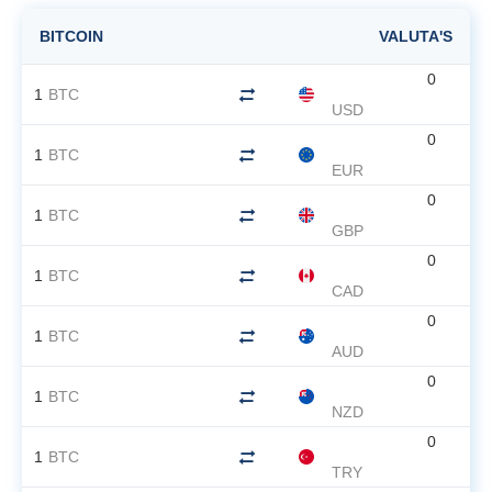
BITCOIN
VALUTA'S
0
1
BTC
USD
0
1
BTC
EUR
0
1
BTC
GBP
0
1
BTC
CAD
0
1
BTC
AUD
0
1
BTC
NZD
0
1
BTC
TRY