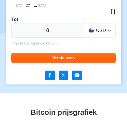
...
...
BTC
SATS
Tot
USD
Prijs laatst bijgewerkt op:
...
Vernieuwen
Bitcoin prijsgrafiek