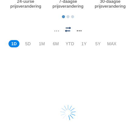
24-uurse
7-daagse
30-daagse
prijsverandering
prijsverandering
prijsverandering
...
...
1D
5D
1M
6M
YTD
1Y
5Y
MAX