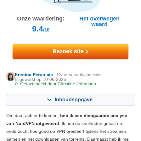
Onze waardering:
Het overwegen
waard
9.4
/10
Bezoek site
Kristina Perunicic
Cybersecurityspecialist
Bijgewerkt op 10-06-2025
Gefactcheckt door
Christine Johansen
Inhoudsopgave
Inhoudsopgave:
Onze Score:
Om daar achter te komen,
heb ik een diepgaande analyse
Belangrijkste functies
9.4
van NordVPN uitgevoerd
. Ik heb de snelheden getest en
onderzocht hoe goed de VPN presteert tijdens het streamen,
Streamen
9.8
gamen en het downloaden van torrents. Daarnaast heb ik me