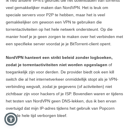
Ik heb andere VPN's gebruikt die het downloaden van torrents
veel gemakkelijker maken dan NordVPN. Het is leuk om
speciale servers voor P2P te hebben, maar het is veel
gemakkelijker om gewoon een VPN te gebruiken die
torrentactiviteiten op het hele netwerk ondersteunt. Op die
manier hoef je je geen zorgen te maken over het verbinden met
een specifieke server voordat je je BitTorrent-client opent.
NordVPN hanteert een strikt beleid zonder logboeken,
zodat je torrentactiviteiten niet worden opgeslagen
of
toegankelijk zijn voor derden. De provider biedt ook een kill
switch die al het internetverkeer onmiddellijk stopt als je VPN-
verbinding wegvalt, zodat je gegevens (of activiteiten) niet
zichtbaar zijn voor hackers of je ISP. Bovendien waren er tijdens
het testen van NordVPN geen DNS-lekken, dus ik ben ervan
overtuigd dat mijn IP-adres tijdens het gebruik van Popcorn
Time de hele tijd verborgen bleef.