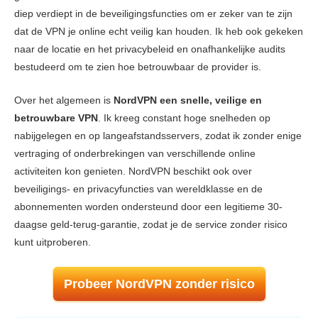
Snelheid
9.7
diep verdiept in de beveiligingsfuncties om er zeker van te zijn
Gamen
9.4
dat de VPN je online echt veilig kan houden. Ik heb ook gekeken
naar de locatie en het privacybeleid en onafhankelijke audits
Servernetwerk
9.5
bestudeerd om te zien hoe betrouwbaar de provider is.
Veiligheid
9.8
Over het algemeen is
NordVPN een snelle, veilige en
Privacy
9.5
betrouwbare VPN
. Ik kreeg constant hoge snelheden op
Torrenten
9.4
nabijgelegen en op langeafstandsservers, zodat ik zonder enige
vertraging of onderbrekingen van verschillende online
Installatie en apps
9.5
activiteiten kon genieten. NordVPN beschikt ook over
Prijs
7.5
beveiligings- en privacyfuncties van wereldklasse en de
Betrouwbaarheid & Ondersteuning
9.5
abonnementen worden ondersteund door een legitieme 30-
daagse geld-terug-garantie, zodat je de service zonder risico
kunt uitproberen.
Probeer NordVPN zonder risico