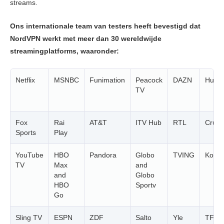
streams.
Ons internationale team van testers heeft bevestigd dat
NordVPN werkt met meer dan 30 wereldwijde
streamingplatforms, waaronder:
Netflix
MSNBC
Funimation
Peacock
DAZN
Hulu
TV
Fox
Rai
AT&T
ITV Hub
RTL
Crunc
Sports
Play
YouTube
HBO
Pandora
Globo
TVING
Kodi
TV
Max
and
and
Globo
HBO
Sportv
Go
Sling TV
ESPN
ZDF
Salto
Yle
TF1