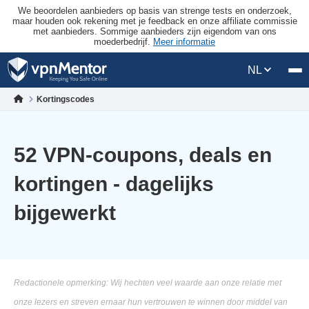
We beoordelen aanbieders op basis van strenge tests en onderzoek,
maar houden ook rekening met je feedback en onze affiliate commissie
met aanbieders. Sommige aanbieders zijn eigendom van ons
moederbedrijf.
Meer informatie
NL
Kortingscodes
52 VPN-coupons, deals en
kortingen - dagelijks
bijgewerkt
Redactionele opmerking: Wij hechten veel waarde aan onze relatie met
onze lezers en streven ernaar hun vertrouwen te winnen door middel van