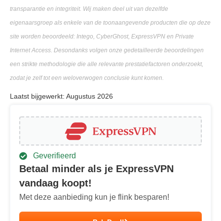
transparantie en integriteit. Wij maken deel uit van dezelfde
eigenaarsgroep als enkele van de toonaangevende producten die op deze
site worden beoordeeld: Intego, CyberGhost, ExpressVPN en Private
Internet Access. Desondanks volgen onze gedetailleerde beoordelingen
een strikte methodologie die alle relevante prestatiefactoren onderzoekt,
zodat je zelf tot een weloverwogen conclusie kunt komen.
Laatst bijgewerkt: Augustus 2026
Geverifieerd
Betaal minder als je ExpressVPN
vandaag koopt!
Met deze aanbieding kun je flink besparen!