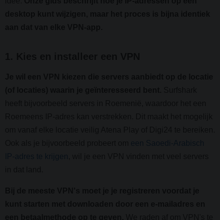
idee.
Onze gids beschrijft hoe je IP-adressen op een
desktop kunt wijzigen, maar het proces is bijna identiek
aan dat van elke VPN-app.
1. Kies en installeer een VPN
Je wil een VPN kiezen die servers aanbiedt op de locatie
(of locaties) waarin je geïnteresseerd bent.
Surfshark
heeft bijvoorbeeld servers in Roemenië, waardoor het een
Roemeens IP-adres kan verstrekken. Dit maakt het mogelijk
om vanaf elke locatie veilig Atena Play of Digi24 te bereiken.
Ook als je bijvoorbeeld probeert om
een Saoedi-Arabisch
IP-adres te krijgen
, wil je een VPN vinden met veel servers
in dat land.
Bij de meeste VPN's moet je je registreren voordat je
kunt starten met downloaden door een e-mailadres en
een betaalmethode op te geven.
We raden af om VPN's te