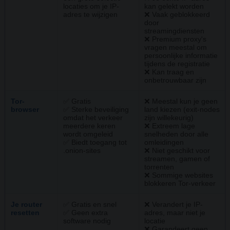
locaties om je IP-
kan gelekt worden
adres te wijzigen
❌ Vaak geblokkeerd
door
streamingdiensten
❌ Premium proxy's
vragen meestal om
persoonlijke informatie
tijdens de registratie
❌ Kan traag en
onbetrouwbaar zijn
Tor-
✅ Gratis
❌ Meestal kun je geen
browser
✅ Sterke beveiliging
land kiezen (exit-nodes
omdat het verkeer
zijn willekeurig)
meerdere keren
❌ Extreem lage
wordt omgeleid
snelheden door alle
✅ Biedt toegang tot
omleidingen
.onion-sites
❌ Niet geschikt voor
streamen, gamen of
torrenten
❌ Sommige websites
blokkeren Tor-verkeer
Je router
✅ Gratis en snel
❌ Verandert je IP-
resetten
✅ Geen extra
adres, maar niet je
software nodig
locatie
❌ Garandeert geen