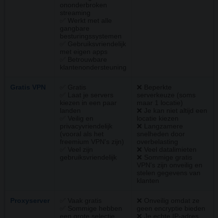
ononderbroken
streaming
✅ Werkt met alle
gangbare
besturingssystemen
✅ Gebruiksvriendelijk
met eigen apps
✅ Betrouwbare
klantenondersteuning
Gratis VPN
✅ Gratis
❌ Beperkte
✅ Laat je servers
serverkeuze (soms
kiezen in een paar
maar 1 locatie)
landen
❌ Je kan niet altijd een
✅ Veilig en
locatie kiezen
privacyvriendelijk
❌ Langzamere
(vooral als het
snelheden door
freemium VPN's zijn)
overbelasting
✅ Veel zijn
❌ Veel datalimieten
gebruiksvriendelijk
❌ Sommige gratis
VPN's zijn onveilig en
stelen gegevens van
klanten
Proxyserver
✅ Vaak gratis
❌ Onveilig omdat ze
✅ Sommige hebben
geen encryptie bieden
een grote selectie
❌ Je echte IP-adres