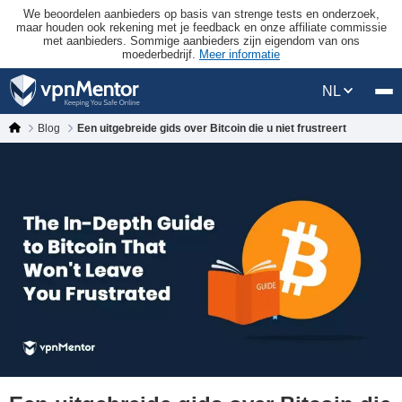
We beoordelen aanbieders op basis van strenge tests en onderzoek,
maar houden ook rekening met je feedback en onze affiliate commissie
met aanbieders. Sommige aanbieders zijn eigendom van ons
moederbedrijf.
Meer informatie
NL
Blog
Een uitgebreide gids over Bitcoin die u niet frustreert