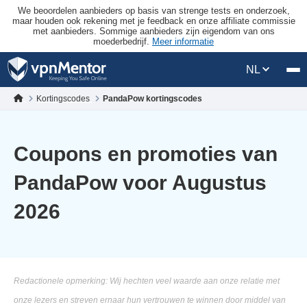
We beoordelen aanbieders op basis van strenge tests en onderzoek,
maar houden ook rekening met je feedback en onze affiliate commissie
met aanbieders. Sommige aanbieders zijn eigendom van ons
moederbedrijf.
Meer informatie
NL
Kortingscodes
PandaPow kortingscodes
Coupons en promoties van
PandaPow voor Augustus
2026
Redactionele opmerking: Wij hechten veel waarde aan onze relatie met
onze lezers en streven ernaar hun vertrouwen te winnen door middel van