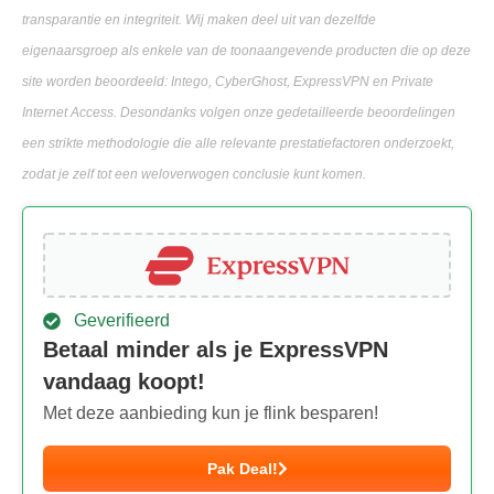
transparantie en integriteit. Wij maken deel uit van dezelfde
eigenaarsgroep als enkele van de toonaangevende producten die op deze
site worden beoordeeld: Intego, CyberGhost, ExpressVPN en Private
Internet Access. Desondanks volgen onze gedetailleerde beoordelingen
een strikte methodologie die alle relevante prestatiefactoren onderzoekt,
zodat je zelf tot een weloverwogen conclusie kunt komen.
Geverifieerd
Betaal minder als je ExpressVPN
vandaag koopt!
Met deze aanbieding kun je flink besparen!
Pak Deal!