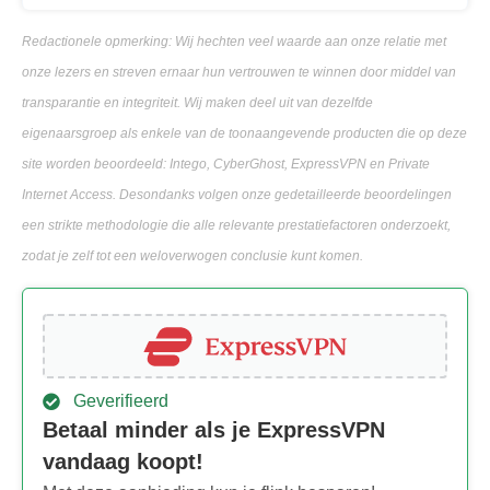
Redactionele opmerking: Wij hechten veel waarde aan onze relatie met
onze lezers en streven ernaar hun vertrouwen te winnen door middel van
transparantie en integriteit. Wij maken deel uit van dezelfde
eigenaarsgroep als enkele van de toonaangevende producten die op deze
site worden beoordeeld: Intego, CyberGhost, ExpressVPN en Private
Internet Access. Desondanks volgen onze gedetailleerde beoordelingen
een strikte methodologie die alle relevante prestatiefactoren onderzoekt,
zodat je zelf tot een weloverwogen conclusie kunt komen.
Geverifieerd
Betaal minder als je ExpressVPN
vandaag koopt!