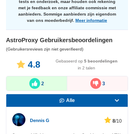
tests en onderzoek, maar houden ook rekening
met je feedback en onze affiliate commissie met
aanbieders. Sommige aanbieders zijn eigendom
van ons moederbedrijf.
Meer informatie
AstroProxy
Gebruikersbeoordelingen
(Gebruikersreviews zijn niet geverifieerd)
Gebaseerd op
5
beoordelingen
4.8
in 2 talen
2
3
Alle
Snelheid
Dennis G
8
/10
Streamen