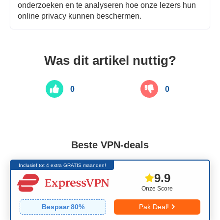
onderzoeken en te analyseren hoe onze lezers hun
online privacy kunnen beschermen.
Was dit artikel nuttig?
0
0
Beste VPN-deals
Inclusief tot 4 extra GRATIS maanden!
9.9
Onze Score
Bespaar
80
%
Pak Deal!