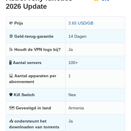
2026 Update
💸
Prijs
3.65 USD/GB
📆
Geld-terug-garantie
14 Dagen
📝
Houdt de VPN logs bij?
Ja
🖥
Aantal servers
100+
💻
Aantal apparaten per
1
abonnement
🛡
Kill Switch
Nee
🗺
Gevestigd in land
Armenia
📥
ondersteunt het
Ja
downloaden van torrents