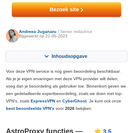
Bezoek site
Andreea Juganaru
Senior redactrice
Bijgewerkt op 22-06-2023
Inhoudsopgave
Inhoudsopgave:
Onze Score:
Voor deze VPN-service is nog geen beoordeling beschikbaar.
Belangrijkste functies
3.5
Als je je eigen ervaringen met deze VPN-provider wilt delen,
voeg dan je beoordeling als gebruiker toe. Binnenkort geven we
Installatie en apps
5.3
een gedetailleerde expertbeoordeling, zoals we doen met top-
Prijs
5.3
VPN's, zoals
ExpressVPN
en
CyberGhost
. Je kunt ook onze
Betrouwbaarheid & Ondersteuning
3.3
best beoordeelde VPN’s
voor
2026
bekijken.
AstroProxy functies —
3.5