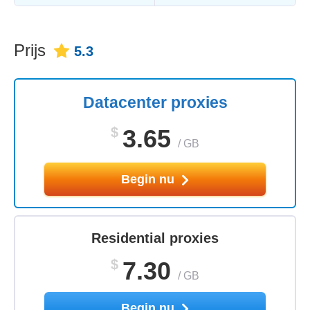
Prijs
5.3
Datacenter proxies
$
3.65
/
GB
Begin nu
Residential proxies
$
7.30
/
GB
Begin nu