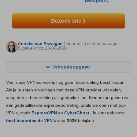
bekijken.
Bezoek site
Anneke van Aswegen
Voormalig contentmanager
Bijgewerkt op 13-06-2024
Inhoudsopgave
Inhoudsopgave:
Onze Score:
Voor deze VPN-service is nog geen beoordeling beschikbaar.
Belangrijkste functies
4.0
Als je je eigen ervaringen met deze VPN-provider wilt delen,
voeg dan je beoordeling als gebruiker toe. Binnenkort geven we
Installatie en apps
5.2
een gedetailleerde expertbeoordeling, zoals we doen met top-
Prijs
7.0
VPN's, zoals
ExpressVPN
en
CyberGhost
. Je kunt ook onze
Betrouwbaarheid & Ondersteuning
5.4
best beoordeelde VPN’s
voor
2026
bekijken.