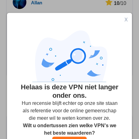
Allan
10
/10
Streamen
Awesome price and service
X
Veiligheid
I use the iOS app all the time. I was mostly watching
Klantenservice
movies on my iPad and iPhone. I have never had one
problem in the past three months. Updates come out
often and I see they add more features and servers every
time. Movies always play fine in HD settings.
Helaas is deze VPN niet langer
onder ons.
Vergelijk AxsVPN met de top 3 alternatieve
Hun recensie blijft echter op onze site staan
VPN's
als referentie voor de online gemeenschap
die meer wil te weten komen over ze.
Wilt u ondertussen zien welke VPN's we
het beste waarderen?