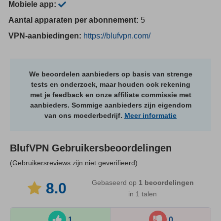
Mobiele app:
Aantal apparaten per abonnement:
5
VPN-aanbiedingen:
https://blufvpn.com/
We beoordelen aanbieders op basis van strenge
tests en onderzoek, maar houden ook rekening
met je feedback en onze affiliate commissie met
aanbieders. Sommige aanbieders zijn eigendom
van ons moederbedrijf.
Meer informatie
BlufVPN
Gebruikersbeoordelingen
(Gebruikersreviews zijn niet geverifieerd)
Gebaseerd op
1
beoordelingen
8.0
in 1 talen
1
0