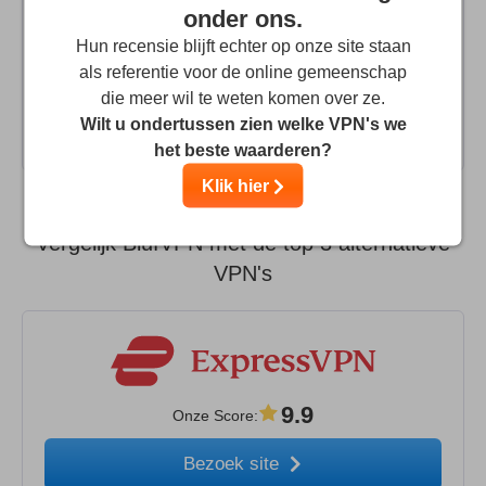
platforms than Android and PC. I asked about web
onder ons.
browser extension and got to their Beta tester group on
Hun recensie blijft echter op onze site staan
that. So far it seems to work really well, and as far as I
als referentie voor de online gemeenschap
know, the browser extension is going live to all customers
die meer wil te weten komen over ze.
soon.
Wilt u ondertussen zien welke VPN's we
het beste waarderen?
Klik hier
Vergelijk BlufVPN met de top 3 alternatieve
VPN's
9.9
Onze Score
:
Bezoek site