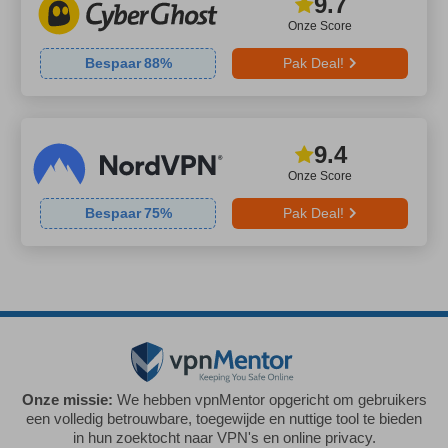
9.7
Onze Score
Bespaar
88
%
Pak Deal!
9.4
Onze Score
Bespaar
75
%
Pak Deal!
Onze missie:
We hebben vpnMentor opgericht om gebruikers
een volledig betrouwbare, toegewijde en nuttige tool te bieden
in hun zoektocht naar VPN's en online privacy.