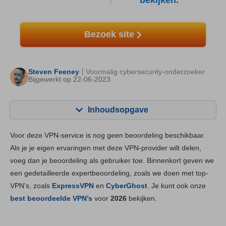
bekijken.
Bezoek site
Steven Feeney
Voormalig cybersecurity-onderzoeker
Bijgewerkt op 22-06-2023
Inhoudsopgave
Inhoudsopgave:
Onze Score:
Voor deze VPN-service is nog geen beoordeling beschikbaar.
Belangrijkste functies
5.5
Als je je eigen ervaringen met deze VPN-provider wilt delen,
voeg dan je beoordeling als gebruiker toe. Binnenkort geven we
Installatie en apps
5.3
een gedetailleerde expertbeoordeling, zoals we doen met top-
Prijs
1.3
VPN's, zoals
ExpressVPN
en
CyberGhost
. Je kunt ook onze
Betrouwbaarheid & Ondersteuning
3.3
best beoordeelde VPN’s
voor
2026
bekijken.