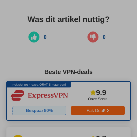
Was dit artikel nuttig?
0
0
Beste VPN-deals
Inclusief tot 4 extra GRATIS maanden!
9.9
Onze Score
Bespaar
80
%
Pak Deal!