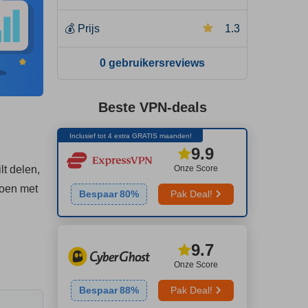
💰
Prijs
1.3
0 gebruikersreviews
Beste VPN-deals
Inclusief tot 4 extra GRATIS maanden!
9.9
Onze Score
t delen,
doen met
Bespaar
80
%
Pak Deal!
9.7
Onze Score
Bespaar
88
%
Pak Deal!