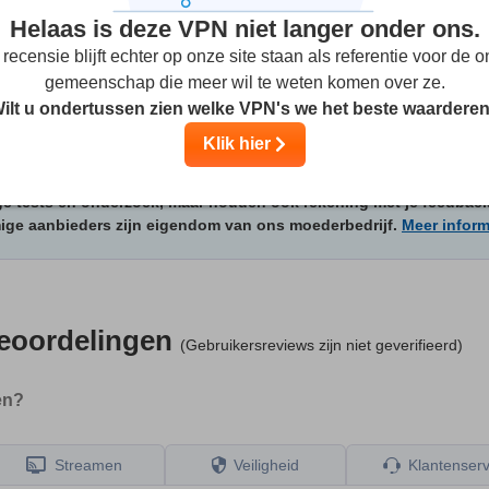
Helaas is deze VPN niet langer onder ons.
recensie blijft echter op onze site staan als referentie voor de o
gemeenschap die meer wil te weten komen over ze.
Aantal apparaten per abonnement:
5
ilt u ondertussen zien welke VPN's we het beste waardere
VPN-aanbiedingen:
https://mysecurevpn.co.uk...
Klik hier
e tests en onderzoek, maar houden ook rekening met je feedbac
mige aanbieders zijn eigendom van ons moederbedrijf.
Meer inform
eoordelingen
(Gebruikersreviews zijn niet geverifieerd)
en?
Streamen
Veiligheid
Klantenserv