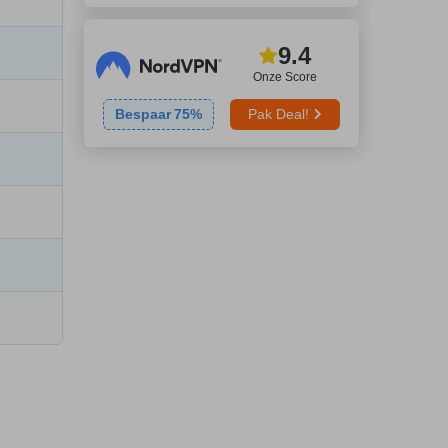
9.4
Onze Score
Bespaar
75
%
Pak Deal!