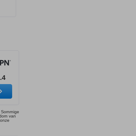
.4
s. Sommige
ndom van
 onze