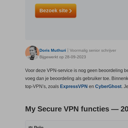
Bezoek site
Doris Muthuri
Voormalig senior schrijver
Bijgewerkt op 28-09-2023
Voor deze VPN-service is nog geen beoordeling bes
voeg dan je beoordeling als gebruiker toe. Binnen
top-VPN's, zoals
ExpressVPN
en
CyberGhost
. J
My Secure VPN functies — 2
💸
Prijs