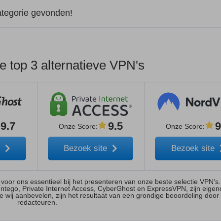
ategorie gevonden!
 top 3 alternatieve VPN's
9.7
9.5
9
Onze Score
:
Onze Score
:
e
Bezoek site
Bezoek site
n voor ons essentieel bij het presenteren van onze beste selectie VPN'
Intego, Private Internet Access, CyberGhost en ExpressVPN, zijn eige
 wij aanbevelen, zijn het resultaat van een grondige beoordeling door
redacteuren.