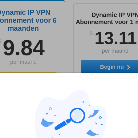
Dynamic IP VPN
Dynamic IP VP
onnement voor 6
Abonnement voor 1 
maanden
13.11
$
9.84
$
per maand
per maand
Begin nu
Begin nu
 nu met My Secure VPN