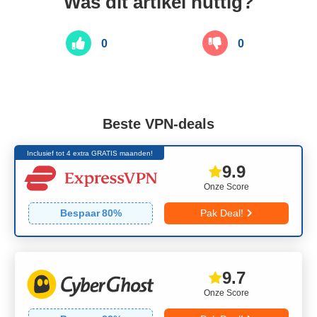
Was dit artikel nuttig?
0
0
Beste VPN-deals
Inclusief tot 4 extra GRATIS maanden!
9.9
Onze Score
Bespaar
80
%
Pak Deal!
9.7
Onze Score