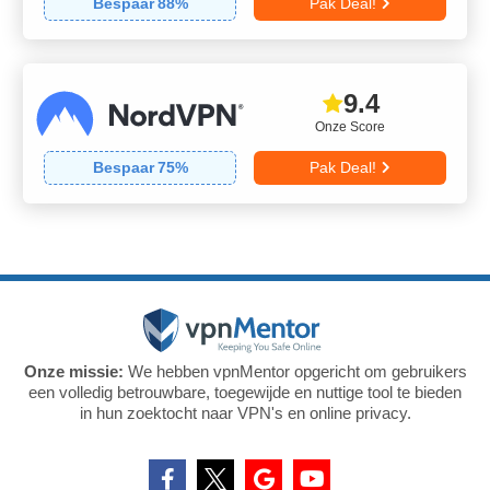
Bespaar
88
%
Pak Deal!
9.4
Onze Score
Bespaar
75
%
Pak Deal!
Onze missie:
We hebben vpnMentor opgericht om gebruikers
een volledig betrouwbare, toegewijde en nuttige tool te bieden
in hun zoektocht naar VPN's en online privacy.