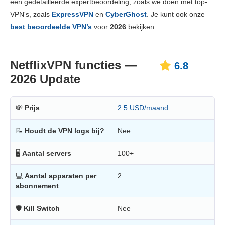
een gedetailleerde expertbeoordeling, zoals we doen met top-
Prijs
2.8
VPN's, zoals
ExpressVPN
en
CyberGhost
. Je kunt ook onze
Betrouwbaarheid & Ondersteuning
4.8
best beoordeelde VPN’s
voor
2026
bekijken.
NetflixVPN functies —
6.8
2026 Update
💸
Prijs
2.5 USD/maand
📝
Houdt de VPN logs bij?
Nee
🖥
Aantal servers
100+
💻
Aantal apparaten per
2
abonnement
🛡
Kill Switch
Nee