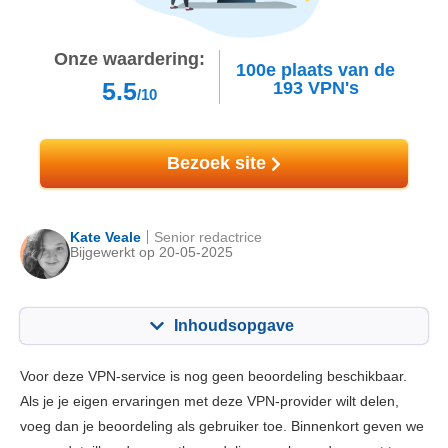
Onze waardering:
100e
plaats van de
5.5
193
VPN's
/10
Bezoek site
Kate Veale
Senior redactrice
Bijgewerkt op 20-05-2025
Inhoudsopgave
Inhoudsopgave:
Onze Score:
Voor deze VPN-service is nog geen beoordeling beschikbaar.
Belangrijkste functies
6.8
Als je je eigen ervaringen met deze VPN-provider wilt delen,
voeg dan je beoordeling als gebruiker toe. Binnenkort geven we
Installatie en apps
6.8