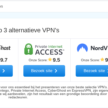
en
 3 alternatieve VPN's
9.7
9.5
9
Onze Score
:
Onze Score
:
e
Bezoek site
Bezoek site
n voor ons essentieel bij het presenteren van onze beste selectie VPN'
Intego, Private Internet Access, CyberGhost en ExpressVPN, zijn eige
 wij aanbevelen, zijn het resultaat van een grondige beoordeling door
redacteuren.