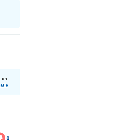
k en
atie
0