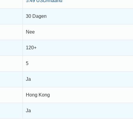
5.49 USD/maand
30 Dagen
Nee
120+
5
Ja
Hong Kong
Ja