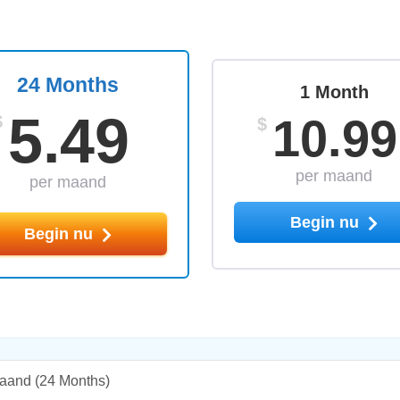
24 Months
1 Month
5.49
10.99
$
$
per maand
per maand
Begin nu
Begin nu
maand
(24 Months)