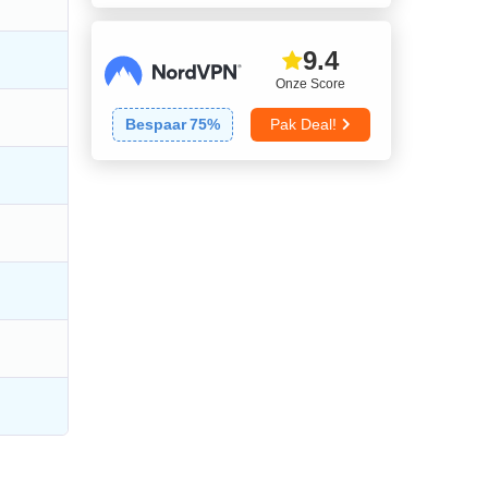
9.4
Onze Score
Bespaar
75
%
Pak Deal!