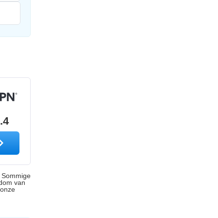
.4
s. Sommige
ndom van
 onze