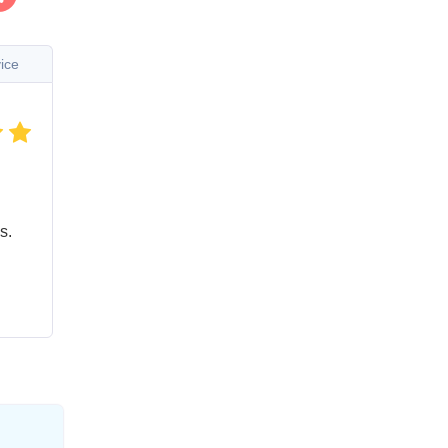
ice
s.