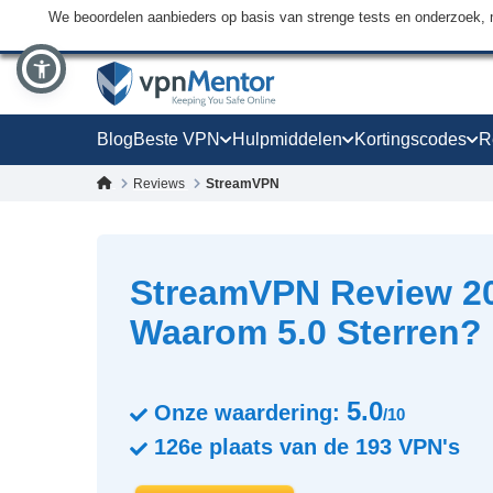
We beoordelen aanbieders op basis van strenge tests en onderzoek, 
Blog
Beste VPN
Hulpmiddelen
Kortingscodes
R
Reviews
StreamVPN
StreamVPN Review 20
Waarom 5.0 Sterren?
5.0
Onze waardering:
/10
126e
plaats van de
193
VPN's