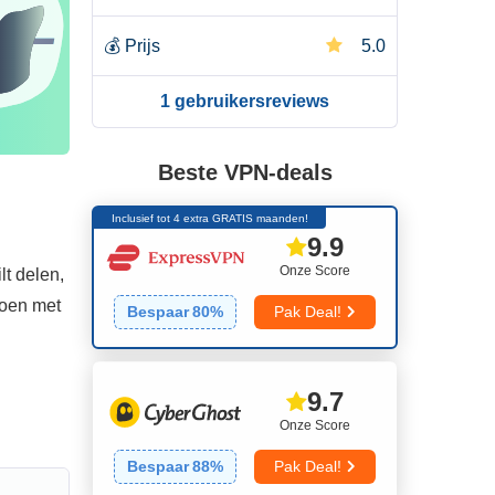
💰
Prijs
5.0
1 gebruikersreviews
Beste VPN-deals
Inclusief tot 4 extra GRATIS maanden!
9.9
Onze Score
t delen,
doen met
Bespaar
80
%
Pak Deal!
9.7
Onze Score
Bespaar
88
%
Pak Deal!