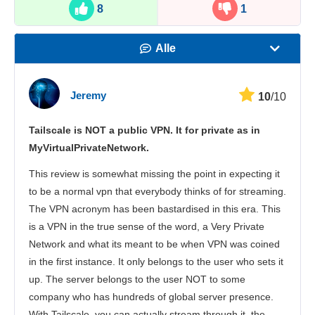
8
1
Alle
Snelheid
Jeremy
10
/10
Streamen
Tailscale is NOT a public VPN. It for private as in
Veiligheid
MyVirtualPrivateNetwork.
Klantenservice
This review is somewhat missing the point in expecting it
to be a normal vpn that everybody thinks of for streaming.
The VPN acronym has been bastardised in this era. This
is a VPN in the true sense of the word, a Very Private
Network and what its meant to be when VPN was coined
in the first instance. It only belongs to the user who sets it
up. The server belongs to the user NOT to some
company who has hundreds of global server presence.
With Tailscale, you can actually stream through it, the