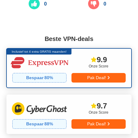
0
0
Beste VPN-deals
Inclusief tot 4 extra GRATIS maanden!
9.9
Onze Score
Bespaar
80
%
Pak Deal!
9.7
Onze Score
Bespaar
88
%
Pak Deal!