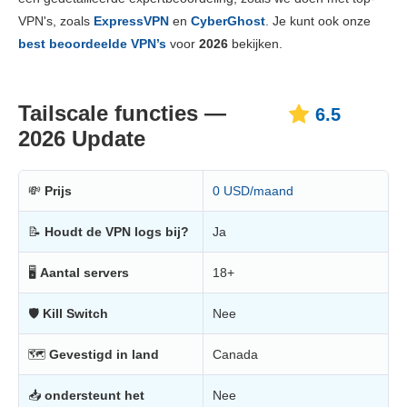
Prijs
2.3
VPN's, zoals
ExpressVPN
en
CyberGhost
. Je kunt ook onze
Betrouwbaarheid & Ondersteuning
4.3
best beoordeelde VPN’s
voor
2026
bekijken.
Tailscale functies —
6.5
2026 Update
💸
Prijs
0 USD/maand
📝
Houdt de VPN logs bij?
Ja
🖥
Aantal servers
18+
🛡
Kill Switch
Nee
🗺
Gevestigd in land
Canada
📥
ondersteunt het
Nee