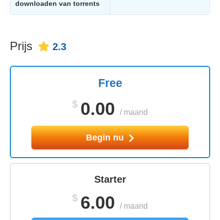
downloaden van torrents
Prijs
2.3
Free
$
0.00
/
maand
Begin nu
Starter
$
6.00
/
maand