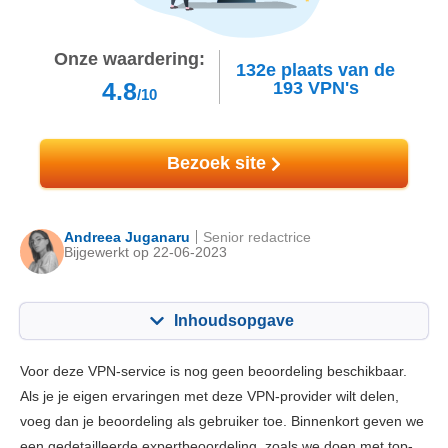
Onze waardering:
132e
plaats van de
4.8
193
VPN's
/10
Bezoek site
Andreea Juganaru
Senior redactrice
Bijgewerkt op 22-06-2023
Inhoudsopgave
Inhoudsopgave:
Onze Score:
Voor deze VPN-service is nog geen beoordeling beschikbaar.
Belangrijkste functies
6.5
Als je je eigen ervaringen met deze VPN-provider wilt delen,
voeg dan je beoordeling als gebruiker toe. Binnenkort geven we
Installatie en apps
6.3
een gedetailleerde expertbeoordeling, zoals we doen met top-