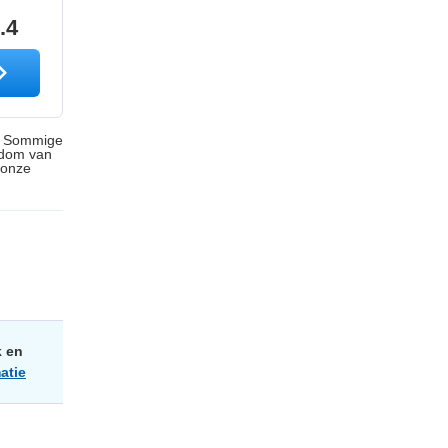
.4
s. Sommige
ndom van
 onze
k en
atie