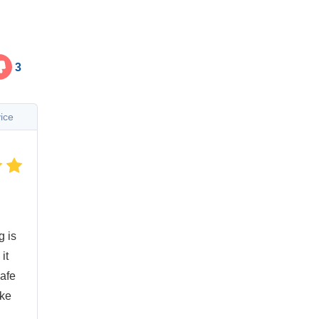
3
ice
g is
it
safe
ake