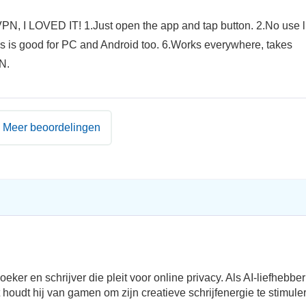
PN, I LOVED IT! 1.Just open the app and tap button. 2.No use l
s is good for PC and Android too. 6.Works everywhere, takes
PN.
Meer beoordelingen
r en schrijver die pleit voor online privacy. Als AI-liefhebber 
oudt hij van gamen om zijn creatieve schrijfenergie te stimule