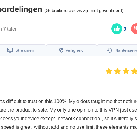
oordelingen
(Gebruikersreviews zijn niet geverifieerd)
n 7 talen
9
Streamen
Veiligheid
Klantenserv
 difficult to trust on this 100%. My elders taught me that nothin
u are the product to sale. My only one opinion to this VPN just use 
ccess your device except "network connection", so it's literally 
ay speed is great, without add and no use limit these elements m