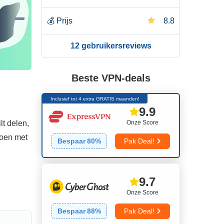
💰
Prijs
8.8
12 gebruikersreviews
Beste VPN-deals
Inclusief tot 4 extra GRATIS maanden!
9.9
Onze Score
t delen,
doen met
Bespaar
80
%
Pak Deal!
9.7
Onze Score
Bespaar
88
%
Pak Deal!