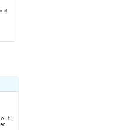
imit
wil hij
ren.