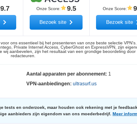
9.7
9.5
9
Onze Score
:
Onze Score
:
e
Bezoek site
Bezoek site
n voor ons essentieel bij het presenteren van onze beste selectie VPN'
Intego, Private Internet Access, CyberGhost en ExpressVPN, zijn eige
 wij aanbevelen, zijn het resultaat van een grondige beoordeling door
redacteuren.
Aantal apparaten per abonnement:
1
VPN-aanbiedingen:
ultrasurf.us
e tests en onderzoek, maar houden ook rekening met je feedbac
mige aanbieders zijn eigendom van ons moederbedrijf.
Meer inform