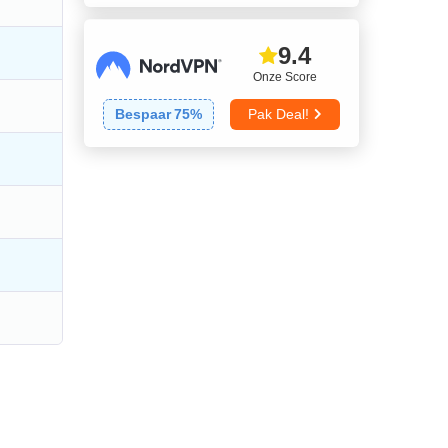
9.4
Onze Score
Bespaar
75
%
Pak Deal!