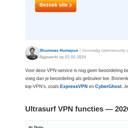
Bezoek site
Shummas Humayun
Voormalig cybersecurity
Bijgewerkt op 02-02-2024
Voor deze VPN-service is nog geen beoordeling bes
voeg dan je beoordeling als gebruiker toe. Binnen
top-VPN's, zoals
ExpressVPN
en
CyberGhost
. J
Ultrasurf VPN functies — 20
💸
Prijs