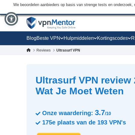
We beoordelen aanbieders op basis van strenge tests en onderzoek, 
Blog
Beste VPN
Hulpmiddelen
Kortingscodes
R
Reviews
Ultrasurf VPN
Ultrasurf VPN review 
Wat Je Moet Weten
3.7
Onze waardering:
/10
175e
plaats van de
193
VPN's