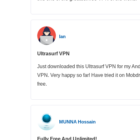
Ian
Ultrasurf VPN
Just downloaded this Ultrasurf VPN for my And
VPN. Very happy so far! Have tried it on Mobdr
free.
MUNNA Hossain
Fully Free And Unlimited!