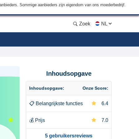
aanbieders. Sommige aanbieders zijn eigendom van ons moederbedrijf.
Zoek
NL
Inhoudsopgave
Inhoudsopgave:
Onze Score:
📋
Belangrijkste functies
6.4
💰
Prijs
7.0
5 gebruikersreviews