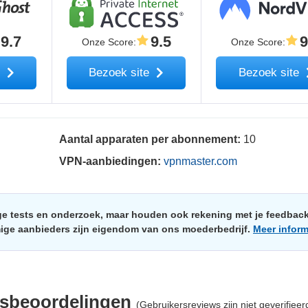
9.7
9.5
9
Onze Score
:
Onze Score
:
e
Bezoek site
Bezoek site
Aantal apparaten per abonnement:
10
VPN-aanbiedingen:
vpnmaster.com
e tests en onderzoek, maar houden ook rekening met je feedbac
mige aanbieders zijn eigendom van ons moederbedrijf.
Meer inform
sbeoordelingen
(Gebruikersreviews zijn niet geverifieer