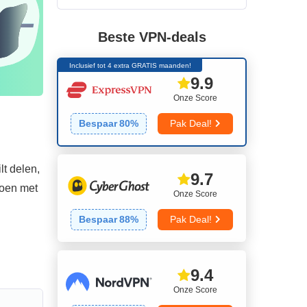
Beste VPN-deals
Inclusief tot 4 extra GRATIS maanden!
9.9
Onze Score
Bespaar
80
%
Pak Deal!
t delen,
9.7
doen met
Onze Score
Bespaar
88
%
Pak Deal!
9.4
Onze Score