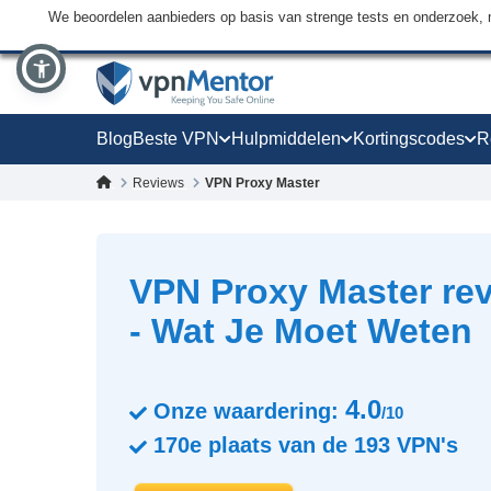
We beoordelen aanbieders op basis van strenge tests en onderzoek, 
Blog
Beste VPN
Hulpmiddelen
Kortingscodes
R
Reviews
VPN Proxy Master
VPN Proxy Master re
- Wat Je Moet Weten
4.0
Onze waardering:
/10
170e
plaats van de
193
VPN's