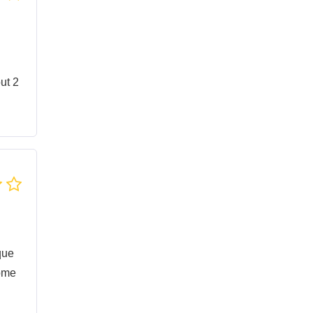
ut 2
que
rome