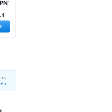
.4
k en
atie
d)