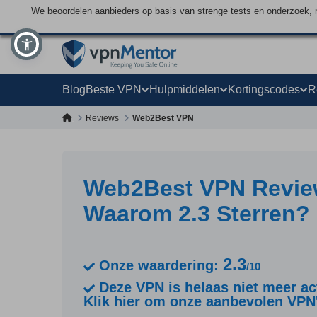
We beoordelen aanbieders op basis van strenge tests en onderzoek, 
Blog
Beste VPN
Hulpmiddelen
Kortingscodes
R
Reviews
Web2Best VPN
Web2Best VPN Review
Waarom 2.3 Sterren?
2.3
Onze waardering:
/10
Deze VPN is helaas niet meer act
Klik hier om onze aanbevolen VPN'