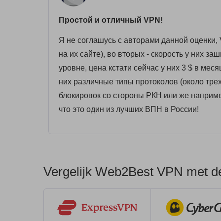
Простой и отличный VPN!
Я не соглашусь с авторами данной оценки, 
на их сайте), во вторых - скорость у них заш
уровне, цена кстати сейчас у них 3 $ в меся
них различные типы протоколов (около трех
блокировок со стороны РКН или же например 
что это один из лучших ВПН в России!
Vergelijk Web2Best VPN met de 