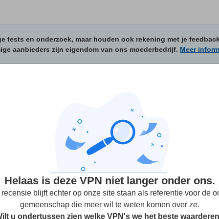
e tests en onderzoek, maar houden ook rekening met je feedbac
mige aanbieders zijn eigendom van ons moederbedrijf.
Meer inform
eoordelingen
(Gebruikersreviews zijn niet geverifieerd)
 1 talen
2
Streamen
Veiligheid
Klantenserv
Helaas is deze VPN niet langer onder ons.
recensie blijft echter op onze site staan als referentie voor de o
gemeenschap die meer wil te weten komen over ze.
ilt u ondertussen zien welke VPN's we het beste waardere