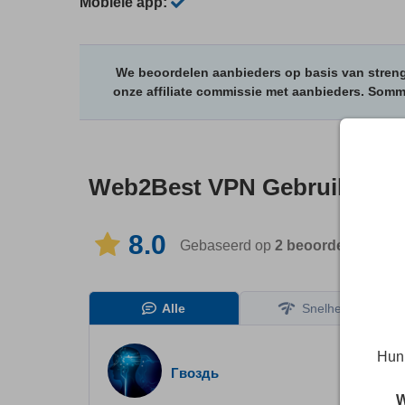
Mobiele app:
We beoordelen aanbieders op basis van streng
onze affiliate commissie met aanbieders. Som
Web2Best VPN
Gebruikersb
8.0
Gebaseerd op
2
beoordelingen
in
Alle
Snelheid
Hun 
Гвоздь
W