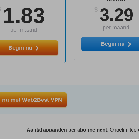
1.83
3.29
$
$
per maand
per maand
Begin nu
Begin nu
n nu met Web2Best VPN
Aantal apparaten per abonnement:
Ongelimiteer