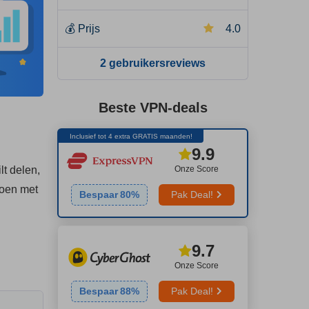
💰
Prijs
4.0
2 gebruikersreviews
Beste VPN-deals
Inclusief tot 4 extra GRATIS maanden!
9.9
Onze Score
t delen,
doen met
Bespaar
80
%
Pak Deal!
9.7
Onze Score
Bespaar
88
%
Pak Deal!