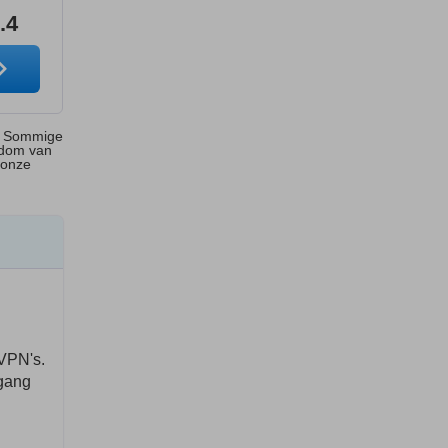
.4
s. Sommige
ndom van
 onze
 VPN's.
egang