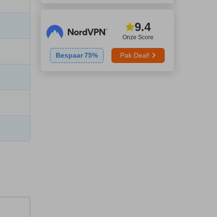
9.4
Onze Score
Bespaar
75
%
Pak Deal!