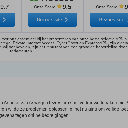
9.7
9.5
9
Onze Score
:
Onze Score
:
e
Bezoek site
Bezoek site
n voor ons essentieel bij het presenteren van onze beste selectie VPN'
Intego, Private Internet Access, CyberGhost en ExpressVPN, zijn eige
 wij aanbevelen, zijn het resultaat van een grondige beoordeling door
redacteuren.
lp Anneke van Aswegen lezers om snel vertrouwd te raken met
ren wilde ze problemen oplossen, of het nu ging om veilige to
egevens tegen online bedreigingen.