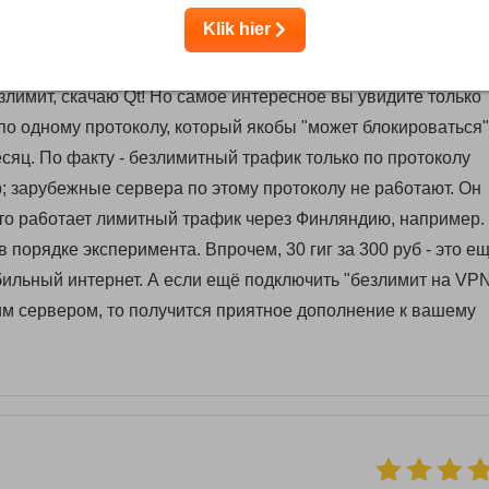
Klik hier
чения, демократичные цены, оплата российской картой - в
езлимит, скачаю Qt! Но самое интересное вы увидите только
по одному протоколу, который якобы "может блокироваться"
есяц. По факту - безлимитный трафик только по протоколу
; зарубежные сервера по этому протоколу не ра6отают. Он
Зато ра6отает лимитный трафик через Финляндию, например.
в порядке эксперимента. Впрочем, 30 гиг за 300 руб - это е
ильный интернет. А если ещё подключить "безлимит на VPN
им сервером, то получится приятное дополнение к вашему