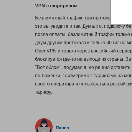
VPN с сюрпризом
Безлимитный трафик, три протокола подклю
это вы увидите и так. Думал: о, подключу б
после оплаты: безлимитный трафик только 
двум другим протоколам только 30 гиг на м
OpenVPN и только через российский сервер
блокируется где-то на выходе из страны. 
"Вот облом", подумал я, но решил оставить 
по-божески, соизмеримо с тарифами на моб
своего оператора и пользоваться российск
тарифу.
Павел