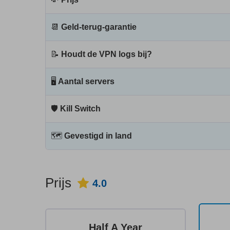
📆
Geld-terug-garantie
📝
Houdt de VPN logs bij?
🖥
Aantal servers
🛡
Kill Switch
🗺
Gevestigd in land
Prijs
4.0
Half A Year