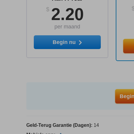
2.20
$
per maand
Begin nu
Begi
Geld-Terug Garantie (Dagen):
14