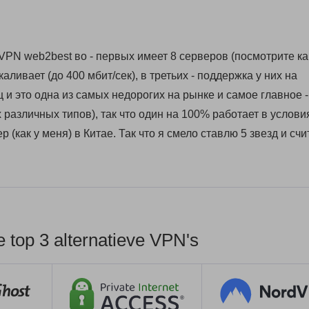
VPN web2best во - первых имеет 8 серверов (посмотрите ка
каливает (до 400 мбит/сек), в третьих - поддержка у них на
ц и это одна из самых недорогих на рынке и самое главное -
 различных типов), так что один на 100% работает в услови
(как у меня) в Китае. Так что я смело ставлю 5 звезд и сч
top 3 alternatieve VPN's