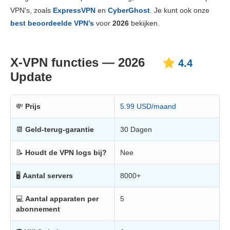
Prijs
8.4
VPN's, zoals
ExpressVPN
en
CyberGhost
. Je kunt ook onze
Betrouwbaarheid & Ondersteuning
6.3
best beoordeelde VPN’s
voor
2026
bekijken.
X-VPN functies — 2026
4.4
Update
💸
Prijs
5.99 USD/maand
📆
Geld-terug-garantie
30 Dagen
📝
Houdt de VPN logs bij?
Nee
🖥
Aantal servers
8000+
💻
Aantal apparaten per
5
abonnement