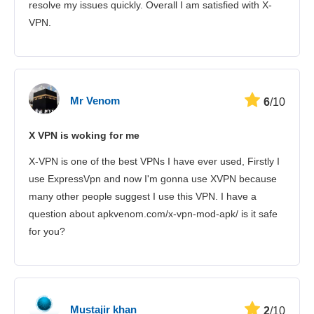
resolve my issues quickly. Overall I am satisfied with X-
VPN.
Mr Venom
6
/10
X VPN is woking for me
X-VPN is one of the best VPNs I have ever used, Firstly I
use ExpressVpn and now I'm gonna use XVPN because
many other people suggest I use this VPN. I have a
question about apkvenom.com/x-vpn-mod-apk/ is it safe
for you?
Mustajir khan
2
/10