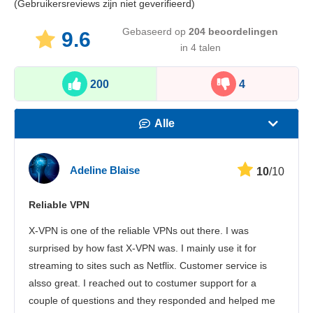
(Gebruikersreviews zijn niet geverifieerd)
Gebaseerd op
204
beoordelingen
9.6
in 4 talen
200
4
Alle
Snelheid
Adeline Blaise
10
/10
Streamen
Reliable VPN
Veiligheid
X-VPN is one of the reliable VPNs out there. I was
Klantenservice
surprised by how fast X-VPN was. I mainly use it for
streaming to sites such as Netflix. Customer service is
alsso great. I reached out to costumer support for a
couple of questions and they responded and helped me