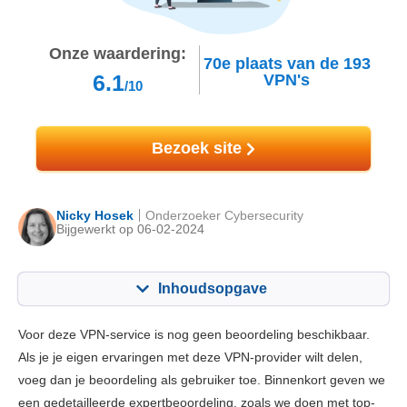
Onze waardering:
70e
plaats van de
193
6.1
VPN's
/10
Bezoek site
Nicky Hosek
Onderzoeker Cybersecurity
Bijgewerkt op 06-02-2024
Inhoudsopgave
Inhoudsopgave:
Onze Score:
Voor deze VPN-service is nog geen beoordeling beschikbaar.
Belangrijkste functies
4.4
Als je je eigen ervaringen met deze VPN-provider wilt delen,
voeg dan je beoordeling als gebruiker toe. Binnenkort geven we
Installatie en apps
6.0
een gedetailleerde expertbeoordeling, zoals we doen met top-