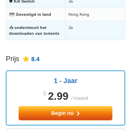
🛡
Kill Switch
Ja
🗺
Gevestigd in land
Hong Kong
📥
ondersteunt het
Ja
downloaden van torrents
Prijs
8.4
1 - Jaar
$
2.99
/
maand
Begin nu