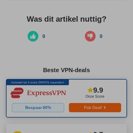
Was dit artikel nuttig?
0
0
Beste VPN-deals
Inclusief tot 4 extra GRATIS maanden!
9.9
Onze Score
Bespaar
80
%
Pak Deal!