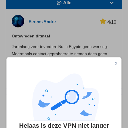
Alle
Snelheid
Eerens Andre
4
/10
Streamen
Ontevreden ditmaal
Veiligheid
Jarenlang zeer tevreden. Nu in Egypte geen werking.
Klantenservice
Meermaals contact geprobeerd te nemen doch geen
respons. Omschakeling naar andere vpn die wel werkte.
X
Jammerlijk voorval. Hopende op een correcte
afhandeling.
Kaleo
4
/10
Buggy and Unreliable
Helaas is deze VPN niet langer