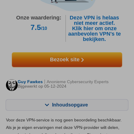
Onze waardering:
Deze VPN is helaas
niet meer actief.
7.5
Klik hier om onze
/10
aanbevolen VPN's te
bekijken.
Bezoek site
Guy Fawkes
Anonieme Cybersecurity Experts
Bijgewerkt op 05-12-2024
Inhoudsopgave
Inhoudsopgave:
Onze Score:
Voor deze VPN-service is nog geen beoordeling beschikbaar.
Belangrijkste functies
9.0
Als je je eigen ervaringen met deze VPN-provider wilt delen,