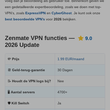
voeg dan je beoordeling als gebruiker toe. Binnenkort geven we
Installatie en apps
9.2
een gedetailleerde expertbeoordeling, zoals we doen met top-
Prijs
9.4
VPN's, zoals
ExpressVPN
en
CyberGhost
. Je kunt ook onze
Betrouwbaarheid & Ondersteuning
9.2
best beoordeelde VPN’s
voor
2026
bekijken.
Zenmate VPN functies —
9.0
2026 Update
💸
Prijs
1.99 EUR/maand
📆
Geld-terug-garantie
30 Dagen
📝
Houdt de VPN logs bij?
Nee
🖥
Aantal servers
4700+
🛡
Kill Switch
Ja