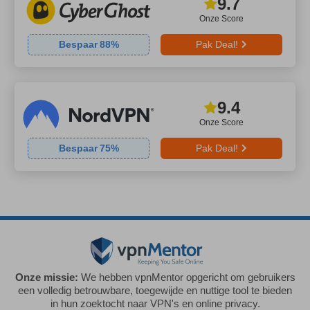
9.7
Onze Score
Bespaar
88
%
Pak Deal!
9.4
Onze Score
Bespaar
75
%
Pak Deal!
Onze missie:
We hebben vpnMentor opgericht om gebruikers
een volledig betrouwbare, toegewijde en nuttige tool te bieden
in hun zoektocht naar VPN's en online privacy.