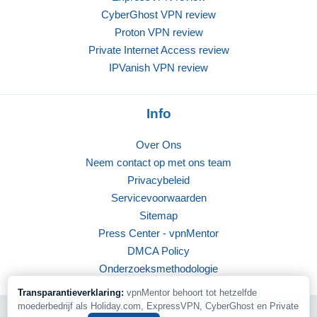
CyberGhost VPN review
Proton VPN review
Private Internet Access review
IPVanish VPN review
Info
Over Ons
Neem contact op met ons team
Privacybeleid
Servicevoorwaarden
Sitemap
Press Center - vpnMentor
DMCA Policy
Onderzoeksmethodologie
Transparantieverklaring:
vpnMentor behoort tot hetzelfde
moederbedrijf als Holiday.com, ExpressVPN, CyberGhost en Private
© 2026 vpnMentor | Alle Rechten Voorbehouden