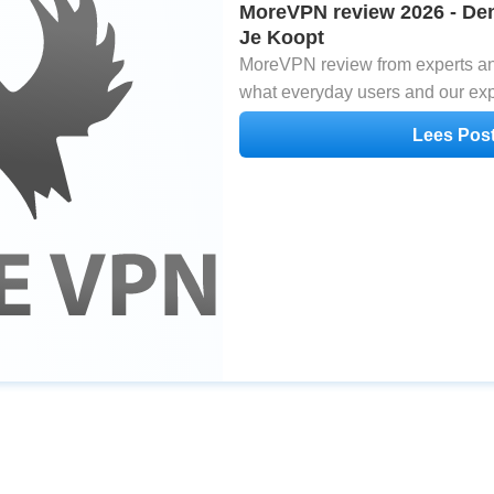
MoreVPN review 2026 - De
Je Koopt
MoreVPN review from experts and
what everyday users and our exp
MoreVPN after testing
Lees Pos