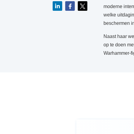
moderne intern
welke uitdagin
beschermen in 
Naast haar wer
op te doen met
Warhammer-figu