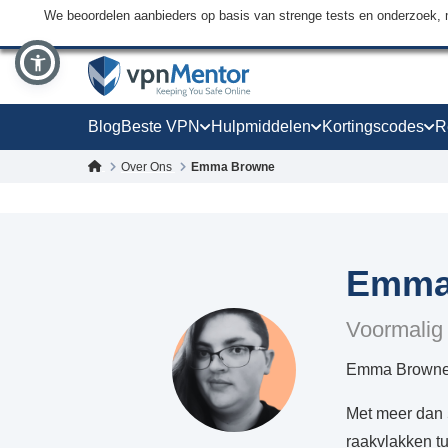
We beoordelen aanbieders op basis van strenge tests en onderzoek, 
Blog
Beste VPN
Hulpmiddelen
Kortingscodes
R
Over Ons
Emma Browne
Emma
Voormalig
Emma Browne is
Met meer dan 5
raakvlakken t