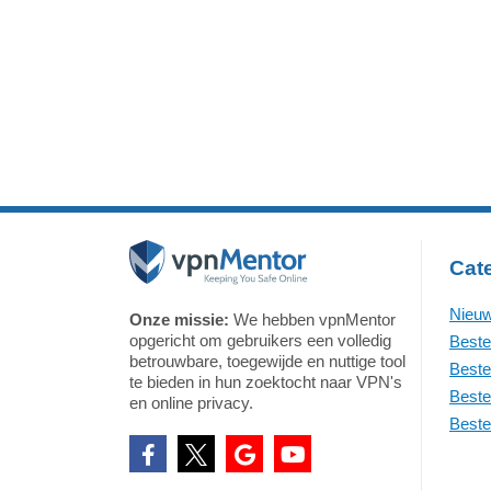
mogelijk dat je een ouder
je d
besturingssysteem gebruikt dat
te l
de apps niet ondersteunt, maar
info
je toch veilig toegang wilt
alg
Cat
Nieuw
Onze missie:
We hebben vpnMentor
opgericht om gebruikers een volledig
Beste
betrouwbare, toegewijde en nuttige tool
Beste
te bieden in hun zoektocht naar VPN's
Beste
en online privacy.
Beste