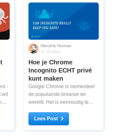
Hendrik Human
07-05-2026
t
Hoe je Chrome
Incognito ECHT privé
kunt maken
rs -
Google Chrome is momenteel
 wil
de populairste browser ter
n
wereld. Het is eenvoudig te
te
installeren en te gebruiken en
der
pagina's worden snel geladen.
Lees Post
Verder worden er tijdens het
 Hoe
gebruik gegevens opgeslagen