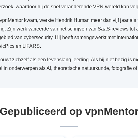
rzoek, waardoor hij de snel veranderende VPN-wereld kan volg
j vpnMentor kwam, werkte Hendrik Human meer dan vijf jaar als 
ng. Zijn werk varieerde van het schrijven van SaaS-reviews tot 
gebied van cybersecurity. Hij heeft samengewerkt met internati
wicPics en LIFARS.
uwt zichzelf als een levenslang leerling. Als hij niet bezig is m
l in onderwerpen als AI, theoretische natuurkunde, fotografie of f
Gepubliceerd op vpnMento