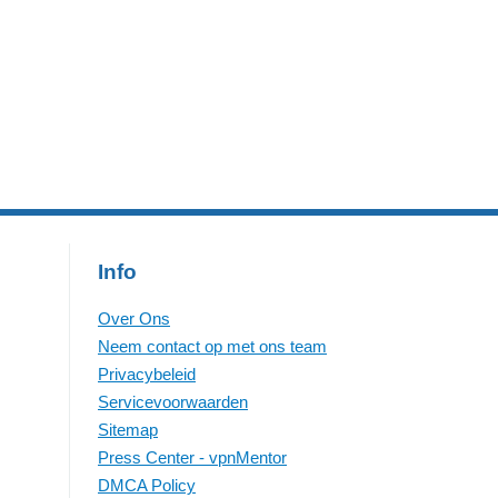
e
en dit kan erg handig zijn. De
browser onthoudt bijvoorbeeld
bug
welke websites je eerder hebt
Info
Over Ons
Neem contact op met ons team
Privacybeleid
Servicevoorwaarden
Sitemap
Press Center - vpnMentor
DMCA Policy