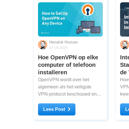
Hendrik Human
07-05-2026
Hoe OpenVPN op elke
Int
computer of telefoon
Sta
installeren
de 
OpenVPN wordt over het
Hoew
algemeen als het veiligste
VPN'
VPN-protocol beschouwd en
kwes
om die reden maken de meeste
jouw
VPN's van hoge kwaliteit
en data. Daaro
Lees Post
L
standaard van OpenVPN
mee
gebruik. Het is bijvoorbeeld
ond