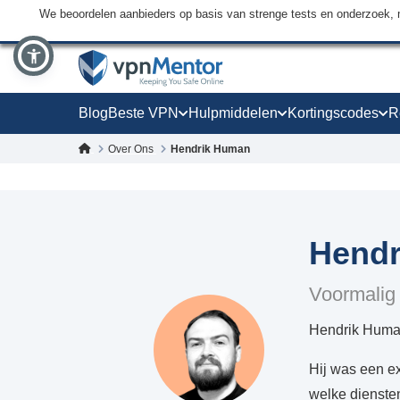
We beoordelen aanbieders op basis van strenge tests en onderzoek, 
Blog
Beste VPN
Hulpmiddelen
Kortingscodes
R
Over Ons
Hendrik Human
Hend
Voormalig 
Hendrik Human 
Hij was een ex
welke diensten