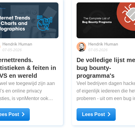
Hendrik Human
Hendrik Human
07-05-2026
07-05-2026
ernettrends.
De volledige lijst me
tistieken & feiten in
bug bounty-
VS en wereld
programma's
el we toegewijd zijn aan
Veel bedrijven dagen hacke
s en online privacy
of eigenlijk iedereen die het
ties, is vpnMentor ook
proberen - uit om een bug i
 bron voor internettrends
hun beveiligingssystemen 
m hebben wij de
vinden en in te breken. Ver
ees Post
Lees Post
st betrouwbare
geven ze iedereen een
erzoekssites uitgekamd om
beloning die hierin slaagt.