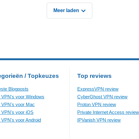
e volgende reeks grafieken
groter de bug, hoe hoger d
aten zien. De onderstaande
beloning. Dit staat over het
Meer laden
rmatie, gegroepeerd per
algemeen bekend als een 
emeen onderwerp,
bounty
egorieën / Topkeuzes
Top reviews
ste Blogposts
ExpressVPN review
 VPN's voor Windows
CyberGhost VPN review
 VPN's voor Mac
Proton VPN review
 VPN's voor iOS
Private Internet Access review
 VPN's voor Android
IPVanish VPN review