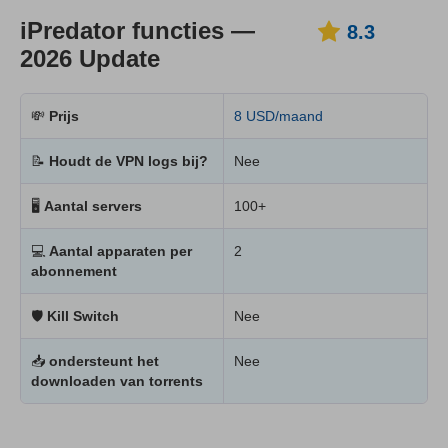
iPredator functies —
8.3
2026 Update
💸
Prijs
8 USD/maand
📝
Houdt de VPN logs bij?
Nee
🖥
Aantal servers
100+
💻
Aantal apparaten per
2
abonnement
🛡
Kill Switch
Nee
📥
ondersteunt het
Nee
downloaden van torrents