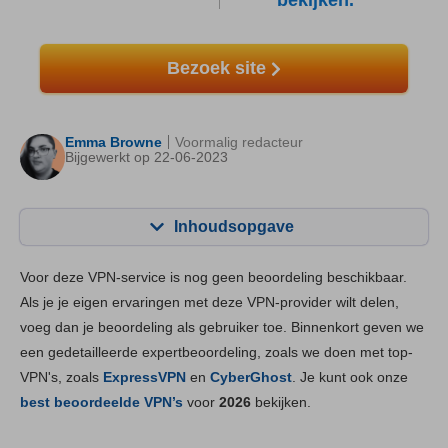
bekijken.
Bezoek site
Emma Browne
Voormalig redacteur
Bijgewerkt op 22-06-2023
Inhoudsopgave
Inhoudsopgave:
Onze Score:
Voor deze VPN-service is nog geen beoordeling beschikbaar.
Belangrijkste functies
8.3
Als je je eigen ervaringen met deze VPN-provider wilt delen,
voeg dan je beoordeling als gebruiker toe. Binnenkort geven we
Installatie en apps
8.9
een gedetailleerde expertbeoordeling, zoals we doen met top-
Prijs
6.0
VPN's, zoals
ExpressVPN
en
CyberGhost
. Je kunt ook onze
Betrouwbaarheid & Ondersteuning
8.5
best beoordeelde VPN’s
voor
2026
bekijken.