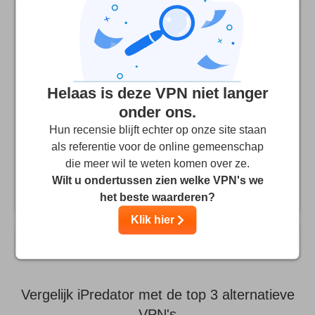
Anoniem
10
/10
A very good VPN
Helaas is deze VPN niet langer
Been using their service for years. Frequent disconnects
in Windows disappeared when I started using a proper
onder ons.
VPN client. All the info you need to make it work is in their
Hun recensie blijft echter op onze site staan
FAQ. Check out their guides, too. The how-to section
als referentie voor de online gemeenschap
about using Bitcoins is worth reading if you are not
die meer wil te weten komen over ze.
familiar with the topic.
Wilt u ondertussen zien welke VPN's we
het beste waarderen?
Klik hier
Meer beoordelingen
Vergelijk iPredator met de top 3 alternatieve
VPN's