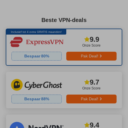
Beste VPN-deals
Inclusief tot 4 extra GRATIS maanden!
9.9
Onze Score
Bespaar
80
%
Pak Deal!
9.7
Onze Score
Bespaar
88
%
Pak Deal!
9.4