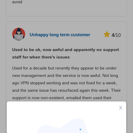
avoid
Unhappy long term customer
4
/10
Used to be ok, now awful and apparently no support
staff for when there's issues
Used for a decade but recently they appear to be under
new management and the service is now awful. Not long
ago VPN stopped working and was not fixed for a week,
and the same issue has resurfaced again this week. Their
support is now non-existent, emailed them used their
IRC, and received no reply. This is a sinking ship don't
X
waste your money here.