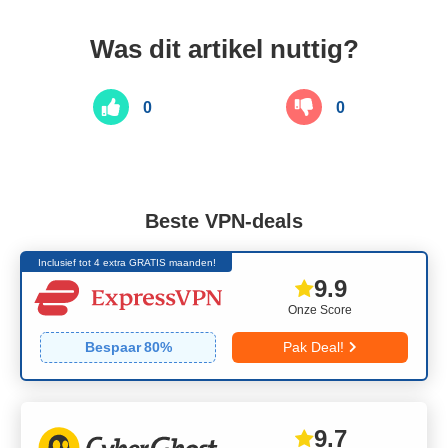
Was dit artikel nuttig?
0
0
Beste VPN-deals
Inclusief tot 4 extra GRATIS maanden!
9.9
Onze Score
Bespaar
80
%
Pak Deal!
9.7