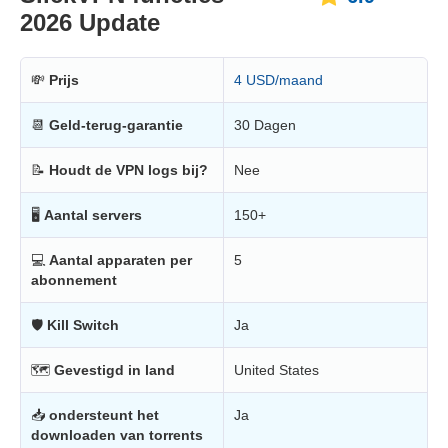
2026 Update
💸
Prijs
4 USD/maand
📆
Geld-terug-garantie
30 Dagen
📝
Houdt de VPN logs bij?
Nee
🖥
Aantal servers
150+
💻
Aantal apparaten per
5
abonnement
🛡
Kill Switch
Ja
🗺
Gevestigd in land
United States
📥
ondersteunt het
Ja
downloaden van torrents