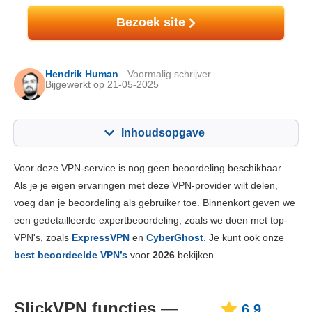
Bezoek site
Hendrik Human
Voormalig schrijver
Bijgewerkt op 21-05-2025
Inhoudsopgave
Inhoudsopgave:
Onze Score:
Voor deze VPN-service is nog geen beoordeling beschikbaar.
Belangrijkste functies
6.9
Als je je eigen ervaringen met deze VPN-provider wilt delen,
voeg dan je beoordeling als gebruiker toe. Binnenkort geven we
Installatie en apps
8.0
een gedetailleerde expertbeoordeling, zoals we doen met top-
Prijs
9.6
VPN's, zoals
ExpressVPN
en
CyberGhost
. Je kunt ook onze
Betrouwbaarheid & Ondersteuning
7.8
best beoordeelde VPN’s
voor
2026
bekijken.
SlickVPN functies —
6.9