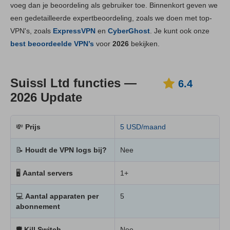
voeg dan je beoordeling als gebruiker toe. Binnenkort geven we
Installatie en apps
6.6
een gedetailleerde expertbeoordeling, zoals we doen met top-
Prijs
7.0
VPN's, zoals
ExpressVPN
en
CyberGhost
. Je kunt ook onze
Betrouwbaarheid & Ondersteuning
6.4
best beoordeelde VPN’s
voor
2026
bekijken.
Suissl Ltd functies —
6.4
2026 Update
💸
Prijs
5 USD/maand
📝
Houdt de VPN logs bij?
Nee
🖥
Aantal servers
1+
💻
Aantal apparaten per
5
abonnement
🛡
Kill Switch
Nee