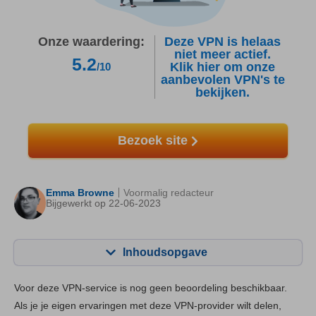
Onze waardering:
Deze VPN is helaas
niet meer actief.
5.2
Klik hier om onze
/10
aanbevolen VPN's te
bekijken.
Bezoek site
Emma Browne
Voormalig redacteur
Bijgewerkt op 22-06-2023
Inhoudsopgave
Inhoudsopgave:
Onze Score:
Voor deze VPN-service is nog geen beoordeling beschikbaar.
Belangrijkste functies
6.4
Als je je eigen ervaringen met deze VPN-provider wilt delen,