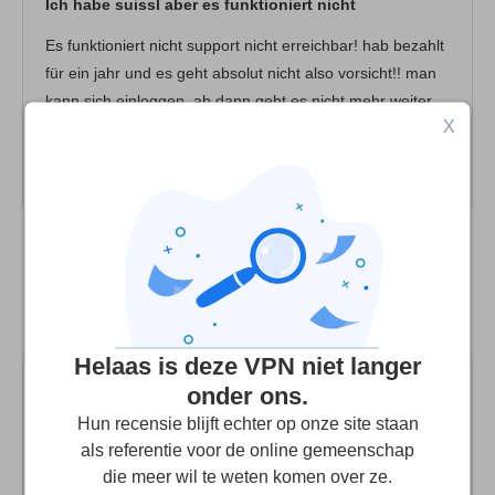
Ich habe suissl aber es funktioniert nicht
Veiligheid
Es funktioniert nicht support nicht erreichbar! hab bezahlt
Klantenservice
für ein jahr und es geht absolut nicht also vorsicht!! man
kann sich einloggen, ab dann geht es nicht mehr weiter.
X
es gibt weder eine funktionierende mail adresse noch
eine postanschrift. kündigen kann ich auch nicht.
Vergelijk Suissl Ltd met de top 3 alternatieve
VPN's
Helaas is deze VPN niet langer
onder ons.
Hun recensie blijft echter op onze site staan
als referentie voor de online gemeenschap
9.9
Onze Score
:
die meer wil te weten komen over ze.