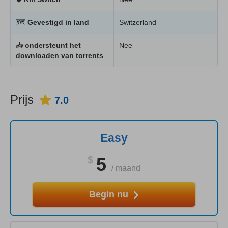
🗺
Gevestigd in land
Switzerland
📥
ondersteunt het
Nee
downloaden van torrents
Prijs
7.0
Easy
$
5
/
maand
Begin nu