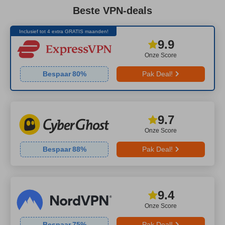
Beste VPN-deals
Inclusief tot 4 extra GRATIS maanden!
9.9
Onze Score
Bespaar
80
%
Pak Deal!
9.7
Onze Score
Bespaar
88
%
Pak Deal!
9.4
Onze Score
Bespaar
75
%
Pak Deal!