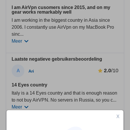
I am AirVpn cusomers since 2015, and on my
gear works remarkably well
I am working in the biggest country in Asia since
2006. I constantly use AirVpn on my MacBook Pro
sinc
...
Meer
Laatste negatieve gebruikersbeoordeling
2.0
/10
A
Ari
14 Eyes country
Italy is a 14 Eyes country and that is enough reason
to not buy AirVPN. No servers in Russia, so you c
...
Meer
X